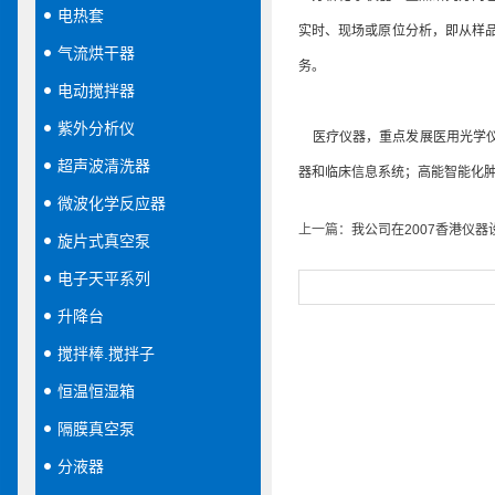
电热套
实时、现场或原位分析，即从样
气流烘干器
务。
电动搅拌器
紫外分析仪
医疗仪器，重点发展医用光学仪
超声波清洗器
器和临床信息系统；高能智能化
微波化学反应器
上一篇：
我公司在2007香港仪
旋片式真空泵
电子天平系列
升降台
搅拌棒.搅拌子
恒温恒湿箱
隔膜真空泵
分液器