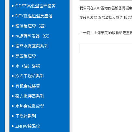
GDSZ高低温循环装置
我公司在2007香港仪器设备博览
DFY低温恒温反应浴
旋转蒸发器
双层玻璃反应釜
低温
玻璃反应釜（器）
上一篇：
上海予英09版新站隆重推
re旋转蒸发器（仪）
循环水真空泵系列
高压反应釜
水（油）浴锅
冷冻干燥机系列
有机合成装置
磁力搅拌器系列
水热合成反应釜
干燥箱系列
ZNHW控温仪