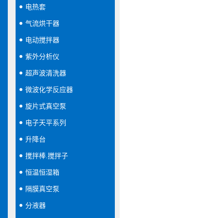
电热套
气流烘干器
电动搅拌器
紫外分析仪
超声波清洗器
微波化学反应器
旋片式真空泵
电子天平系列
升降台
搅拌棒.搅拌子
恒温恒湿箱
隔膜真空泵
分液器